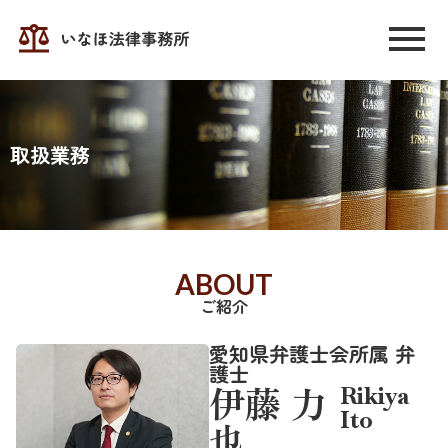
取扱業務
ABOUT
ご紹介
愛知県弁護士会所属 弁
護士
伊藤 力
Rikiya
Ito
也